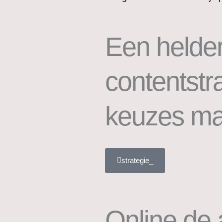
Een helde
contentstra
keuzes m
strategie_
Online de 