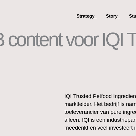
Strategy_
Story_
St
B content voor IQI 
IQI Trusted Petfood Ingredient
marktleider. Het bedrijf is n
toeleverancier van pure ingre
alleen. IQI is een industriepa
meedenkt en veel investeert i