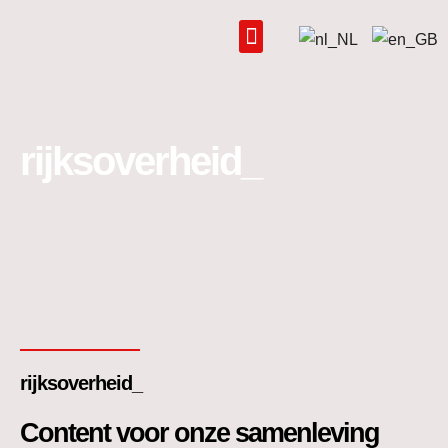
Ga
naar
de
inhoud
rijksoverheid_
rijksoverheid_
Content voor onze samenleving