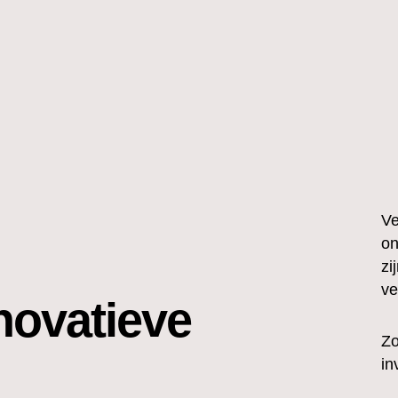
Ve
on
zi
ve
novatieve
Zo
in