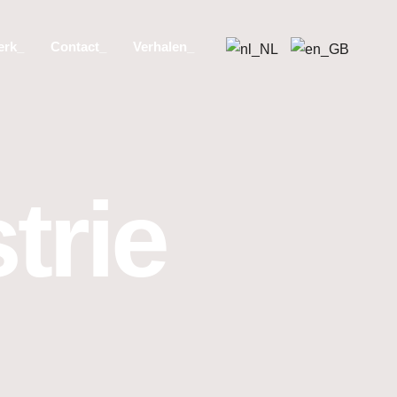
erk_
Contact_
Verhalen_
trie