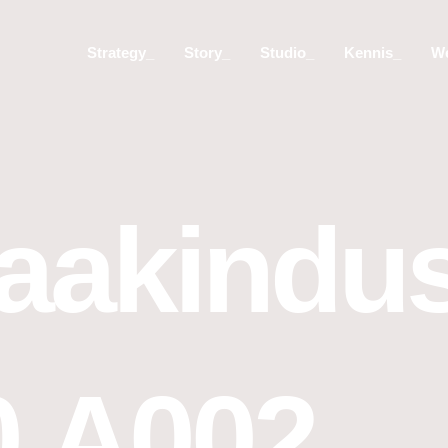
Strategy_
Story_
Studio_
Kennis_
W
akindus
0.A002