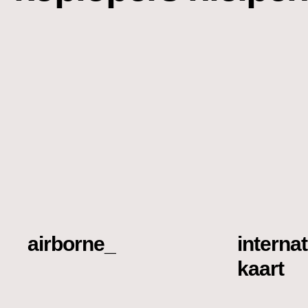
airborne_
interna
kaart