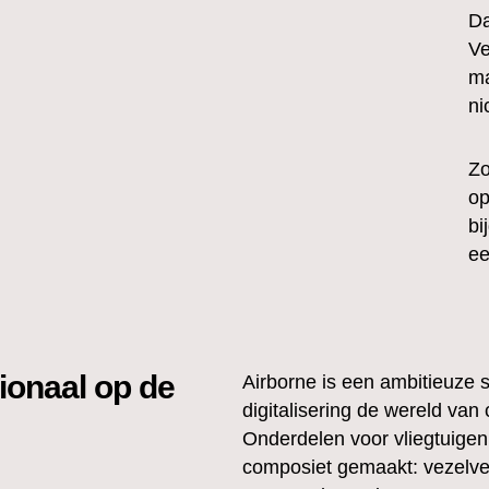
Da
Ve
ma
ni
Zo
op
bi
ee
tionaal op de
Airborne is een ambitieuze s
digitalisering de wereld van
Onderdelen voor vliegtuigen
composiet gemaakt: vezelvers