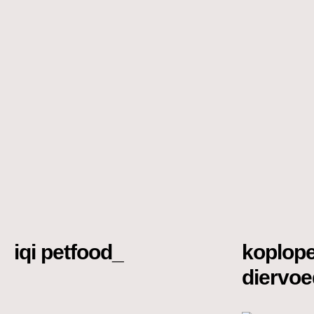
iqi petfood_
koplope
diervoe