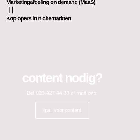
Marketingafdeling on demand (MaaS)
Koplopers in nichemarkten
content nodig?
Bel 020-427 44 33 of mail ons:
mail voor content