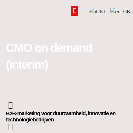
Ga
naar
de
inhoud
CMO on demand
(interim)
B2B-marketing voor duurzaamheid, innovatie en
technologiebedrijven